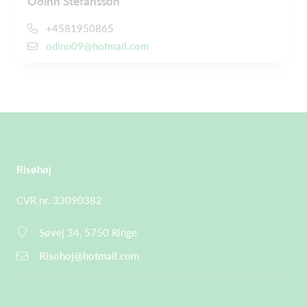
Óðinn Stefánsson
+4581950865
odinn09@hotmail.com
Risøhøj
CVR nr. 33090382
Søvej 34, 5750 Ringe
Risohoj@hotmail.com