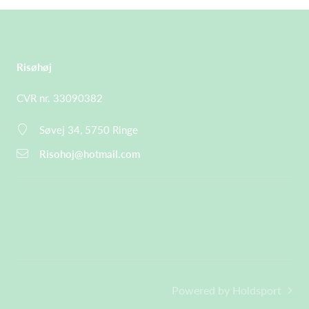
Risøhøj
CVR nr. 33090382
Søvej 34, 5750 Ringe
Risohoj@hotmail.com
Powered by Holdsport