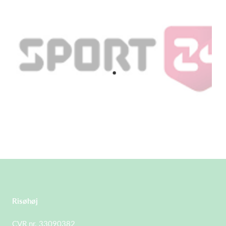
Risøhøj
CVR nr. 33090382