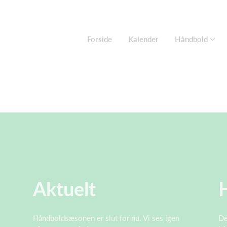
Forside
Kalender
Håndbold
Aktuelt
Håndboldsæsonen er slut for nu. Vi ses igen
De