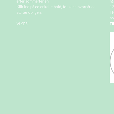
efter sommerferien.
hå
Klik ind på de enkelte hold, for at se hvornår de
12
starter op igen.
TH
ho
Ti
VI SES!