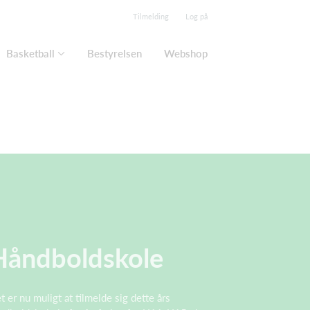
Tilmelding
Log på
Basketball
Bestyrelsen
Webshop
Håndboldskole
t er nu muligt at tilmelde sig dette års