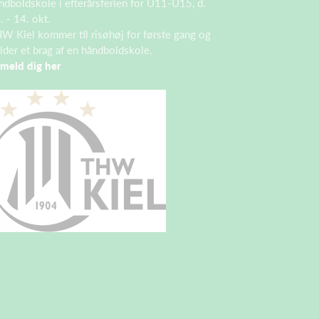
ndboldskole i efterårsferien for U11-U15, d.
. - 14. okt.
W Kiel kommer til risøhøj for første gang og
lder et brag af en håndboldskole.
lmeld dig her