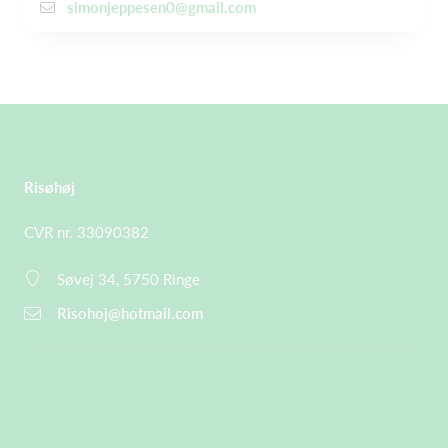
simonjeppesen0@gmail.com
Risøhøj
CVR nr. 33090382
Søvej 34, 5750 Ringe
Risohoj@hotmail.com