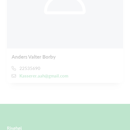
Anders Valter Borby
22535690
Kasserer.aah@gmail.com
Risøhøj