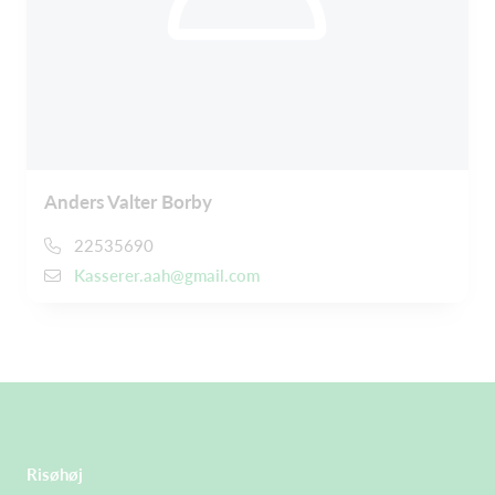
Anders Valter Borby
22535690
Kasserer.aah@gmail.com
Risøhøj